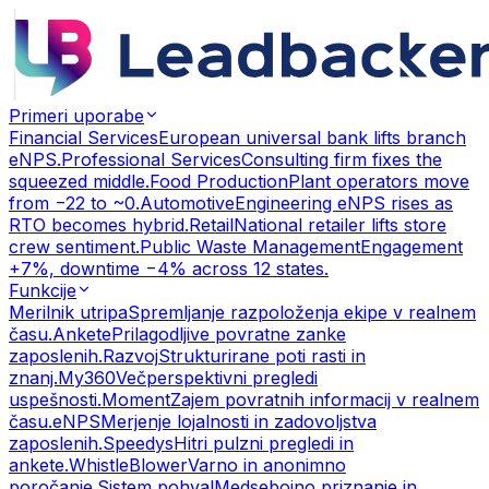
Primeri uporabe
Financial Services
European universal bank lifts branch
eNPS.
Professional Services
Consulting firm fixes the
squeezed middle.
Food Production
Plant operators move
from −22 to ~0.
Automotive
Engineering eNPS rises as
RTO becomes hybrid.
Retail
National retailer lifts store
crew sentiment.
Public Waste Management
Engagement
+7%, downtime −4% across 12 states.
Funkcije
Merilnik utripa
Spremljanje razpoloženja ekipe v realnem
času.
Ankete
Prilagodljive povratne zanke
zaposlenih.
Razvoj
Strukturirane poti rasti in
znanj.
My360
Večperspektivni pregledi
uspešnosti.
Moment
Zajem povratnih informacij v realnem
času.
eNPS
Merjenje lojalnosti in zadovoljstva
zaposlenih.
Speedys
Hitri pulzni pregledi in
ankete.
WhistleBlower
Varno in anonimno
poročanje.
Sistem pohval
Medsebojno priznanje in