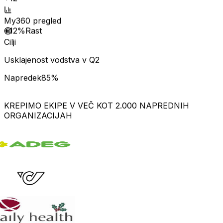
+12
My360 pregled
+12%
Rast
Cilji
Usklajenost vodstva v Q2
Napredek
85%
KREPIMO EKIPE V VEČ KOT 2.000 NAPREDNIH
ORGANIZACIJAH