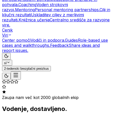
pohvala.
Coaching
Voden strokovni
razvoj.
Mentoring
Personal mentoring partnerships.
Cilji in
ključni rezultati
Uskladitev ciljev z merljivimi
rezultati.
Knjižnica učenja
Centralno središče za razvojne
vire.
Cenik
Viri
Center pomoči
Vodiči in podpora.
Guides
Role-based use
cases and walkthroughs.
Feedback
Share ideas and
report issues.
sl
2-tedenski brezplačni preizkus
Zaupa nam več kot 2000 globalnih ekip
Vodenje, dostavljeno.