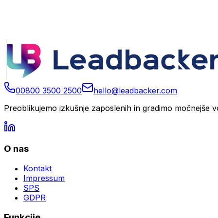
00800 3500 2500
hello@leadbacker.com
Preoblikujemo izkušnje zaposlenih in gradimo močnejše v
O nas
Kontakt
Impressum
SPS
GDPR
Funkcije