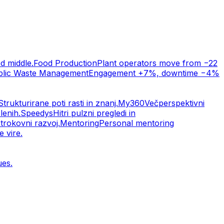
d middle.
Food Production
Plant operators move from −22
blic Waste Management
Engagement +7%, downtime −4%
Strukturirane poti rasti in znanj.
My360
Večperspektivni
lenih.
Speedys
Hitri pulzni pregledi in
trokovni razvoj.
Mentoring
Personal mentoring
 vire.
ues.