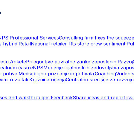
eNPS.
Professional Services
Consulting firm fixes the squeeze
 hybrid.
Retail
National retailer lifts store crew sentiment.
Pu
času.
Ankete
Prilagodljive povratne zanke zaposlenih.
Razvoj
realnem času.
eNPS
Merjenje lojalnosti in zadovoljstva zapos
m pohval
Medsebojno priznanje in pohvala.
Coaching
Voden s
vimi rezultati.
Knjižnica učenja
Centralno središče za razvojne
ses and walkthroughs.
Feedback
Share ideas and report iss