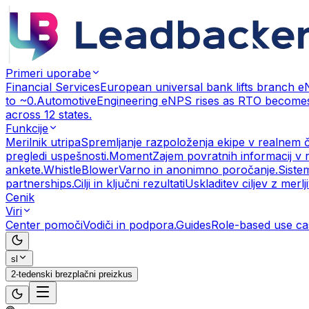
Primeri uporabe
Financial Services
European universal bank lifts branch 
to ~0.
Automotive
Engineering eNPS rises as RTO becomes
across 12 states.
Funkcije
Merilnik utripa
Spremljanje razpoloženja ekipe v realnem 
pregledi uspešnosti.
Moment
Zajem povratnih informacij v 
ankete.
WhistleBlower
Varno in anonimno poročanje.
Siste
partnerships.
Cilji in ključni rezultati
Uskladitev ciljev z merlji
Cenik
Viri
Center pomoči
Vodiči in podpora.
Guides
Role-based use ca
sl
2-tedenski brezplačni preizkus