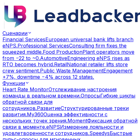
Сценарии
Financial Services
European universal bank lifts branch
eNPS.
Professional Services
Consulting firm fixes the
squeezed middle.
Food Production
Plant operators move
from −22 to ~0.
Automotive
Engineering eNPS rises as
RTO becomes hybrid.
Retail
National retailer lifts store
crew sentiment.
Public Waste Management
Engagement
+7%, downtime −4% across 12 states.
Функции
Heart Rate Monitor
Отслеживание настроения
команды в реальном времени.
Опросы
Гибкие циклы
обратной связи для
сотрудников.
Развитие
Структурированные треки
развития.
My360
Оценка эффективности с
нескольких точек зрения.
Moment
Фиксация обратной
связи в моменте.
eNPS
Измерение лояльности и
удовлетворенности сотрудников.
Speedys
Быстрые
пульс-опросы для мгновенных