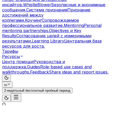
инсайтов.
WhistleBlower
Безопасные и анонимные
сообщения.
Система признания
Признание
достижений между
коллегами.
Коучинг
Сопровождаемое
профессиональное развитие.
Mentoring
Personal
mentoring partnerships.
Objectives и Key
Results
Согласование целей с измеримыми
результатами.
Learning Library
Центральная база
ресурсов для роста.
Тарифы
Ресурсы
Центр помощи
Руководства и
поддержка.
Guides
Role-based use cases and
walkthroughs.
Feedback
Share ideas and report issues.
ru
2-недельный бесплатный пробный период