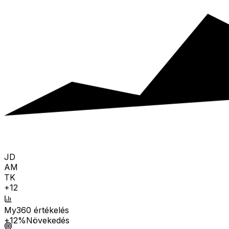
JD
AM
TK
+12
My360 értékelés
+12%
Növekedés