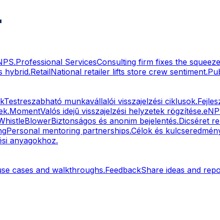
eNPS.
Professional Services
Consulting firm fixes the squeeze
 hybrid.
Retail
National retailer lifts store crew sentiment.
Pu
k
Testreszabható munkavállalói visszajelzési ciklusok.
Fejles
ek.
Moment
Valós idejű visszajelzési helyzetek rögzítése.
eNP
WhistleBlower
Biztonságos és anonim bejelentés.
Dicséret r
ng
Personal mentoring partnerships.
Célok és kulcseredmén
dési anyagokhoz.
use cases and walkthroughs.
Feedback
Share ideas and repor