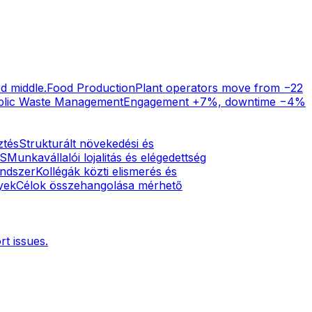
d middle.
Food Production
Plant operators move from −22
blic Waste Management
Engagement +7%, downtime −4%
ztés
Strukturált növekedési és
S
Munkavállalói lojalitás és elégedettség
endszer
Kollégák közti elismerés és
yek
Célok összehangolása mérhető
t issues.