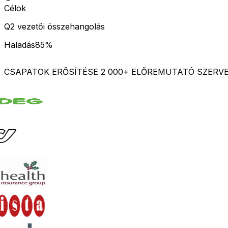
Célok
Q2 vezetői összehangolás
Haladás
85%
CSAPATOK ERŐSÍTÉSE 2 000+ ELŐREMUTATÓ SZERV