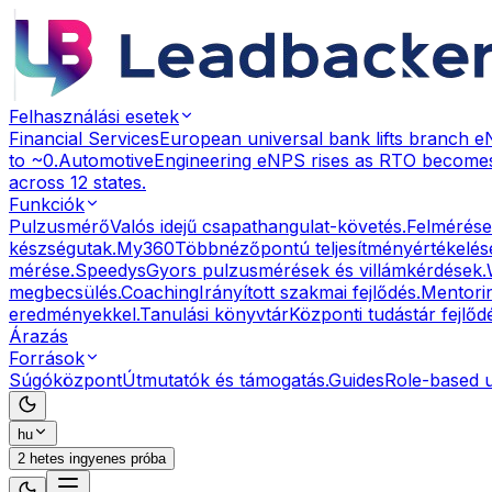
Felhasználási esetek
Financial Services
European universal bank lifts branch 
to ~0.
Automotive
Engineering eNPS rises as RTO becomes
across 12 states.
Funkciók
Pulzusmérő
Valós idejű csapathangulat-követés.
Felmérése
készségutak.
My360
Többnézőpontú teljesítményértékelés
mérése.
Speedys
Gyors pulzusmérések és villámkérdések.
megbecsülés.
Coaching
Irányított szakmai fejlődés.
Mentori
eredményekkel.
Tanulási könyvtár
Központi tudástár fejlő
Árazás
Források
Súgóközpont
Útmutatók és támogatás.
Guides
Role-based 
hu
2 hetes ingyenes próba