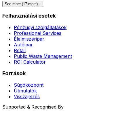
See more (17 more) ↓
Felhasználási esetek
Pénzügyi szolgáltatások
Professional Services
Élelmiszeripar
Autóipar
Retail
Public Waste Management
ROI Calculator
Források
Súgóközpont
Útmutatók
Visszajelzés
Supported & Recognised By