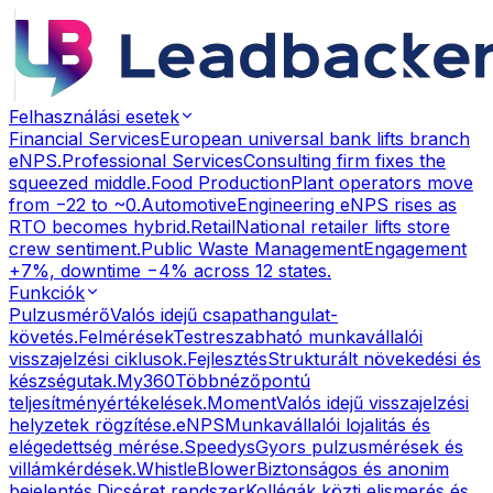
Felhasználási esetek
Financial Services
European universal bank lifts branch
eNPS.
Professional Services
Consulting firm fixes the
squeezed middle.
Food Production
Plant operators move
from −22 to ~0.
Automotive
Engineering eNPS rises as
RTO becomes hybrid.
Retail
National retailer lifts store
crew sentiment.
Public Waste Management
Engagement
+7%, downtime −4% across 12 states.
Funkciók
Pulzusmérő
Valós idejű csapathangulat-
követés.
Felmérések
Testreszabható munkavállalói
visszajelzési ciklusok.
Fejlesztés
Strukturált növekedési és
készségutak.
My360
Többnézőpontú
teljesítményértékelések.
Moment
Valós idejű visszajelzési
helyzetek rögzítése.
eNPS
Munkavállalói lojalitás és
elégedettség mérése.
Speedys
Gyors pulzusmérések és
villámkérdések.
WhistleBlower
Biztonságos és anonim
bejelentés.
Dicséret rendszer
Kollégák közti elismerés és