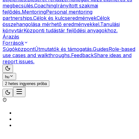
megbecsülés.
Coaching
Irányított szakmai
fejlődés.
Mentoring
Personal mentoring
partnerships.
Célok és kulcseredmények
Célok
összehangolása mérhető eredményekkel.
Tanulási
könyvtár
Központi tudástár fejlődési anyagokhoz.
Árazás
Források
Súgóközpont
Útmutatók és támogatás.
Guides
Role-based
use cases and walkthroughs.
Feedback
Share ideas and
report issues.
hu
2 hetes ingyenes próba