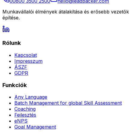
00800 3500 2500
hello@leadbacker.com
Munkavállalói élmények átalakítása és erősebb vezetők
építése.
Rólunk
Kapcsolat
Impresszum
ÁSZF
GDPR
Funkciók
Any Language
Batch Management for global Skill Assessment
Coaching
Fejlesztés
eNPS
Goal Management