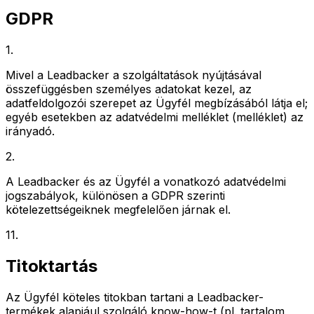
GDPR
1
.
Mivel a Leadbacker a szolgáltatások nyújtásával
összefüggésben személyes adatokat kezel, az
adatfeldolgozói szerepet az Ügyfél megbízásából látja el;
egyéb esetekben az adatvédelmi melléklet (melléklet) az
irányadó.
2
.
A Leadbacker és az Ügyfél a vonatkozó adatvédelmi
jogszabályok, különösen a GDPR szerinti
kötelezettségeiknek megfelelően járnak el.
11
.
Titoktartás
Az Ügyfél köteles titokban tartani a Leadbacker-
termékek alapjául szolgáló know-how-t (pl. tartalom,