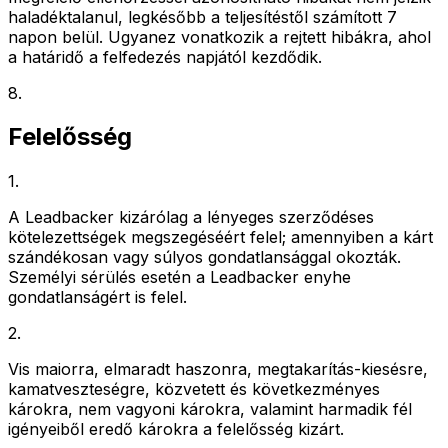
haladéktalanul, legkésőbb a teljesítéstől számított 7
napon belül. Ugyanez vonatkozik a rejtett hibákra, ahol
a határidő a felfedezés napjától kezdődik.
8
.
Felelősség
1
.
A Leadbacker kizárólag a lényeges szerződéses
kötelezettségek megszegéséért felel; amennyiben a kárt
szándékosan vagy súlyos gondatlansággal okozták.
Személyi sérülés esetén a Leadbacker enyhe
gondatlanságért is felel.
2
.
Vis maiorra, elmaradt haszonra, megtakarítás-kiesésre,
kamatveszteségre, közvetett és következményes
károkra, nem vagyoni károkra, valamint harmadik fél
igényeiből eredő károkra a felelősség kizárt.