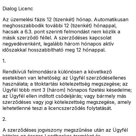
Dialog Licenc
Az üzemelési fázis 12 (tizenkét) hónap. Automatikusan
meghosszabbodik további 12 (tizenkét) hónappal,
hacsak a 6.3. pont szerinti felmondást nem közlik a
másik szerződő féllel. A szerződéses kapcsolat
negyedévenként, legalább három hónapos aktív
időszakkal hosszabbítható meg 12 hónappal.
1
.
Rendkívüli felmondásra különösen a következő
esetekben van lehetőség: az Ügyfél szerződésellenes
használata; a titoktartási kötelezettség megszegése; az
Ügyfél több mint 3 (három) hónapos fizetési késedelme;
az Ügyfél ellen indított csődeljárás; vagy bármely más
szerződéses vagy jogi kötelezettség megszegése, amely
lehetetlenné teszi a licencszerződés folytatását.
2
.
A szerződéses jogviszony megszűnése után az Ügyfél
köteles az összes Leadbacker-terméket és