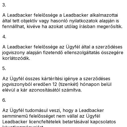
3
.
A Leadbacker felelőssége a Leadbacker alkalmazottai
által tett objektív vagy hasonló nyilatkozatok alapján is
fennállhat, kivéve ha azokat utólag írásban megerősítik.
4
.
A Leadbacker felelőssége az Ügyfél által a szerződéses
jogviszony alapján fizetendő ellenszolgáltatás összegére
korlátozódik.
5
.
Az Ügyfél összes kártérítési igénye a szerződéses
jogviszonyból eredően 12 (tizenkét) hónapon belül
elévül a kár azonosításától számítva.
6
.
Az Ügyfél tudomásul veszi, hogy a Leadbacker
semminemű felelősséget nem vállal az Ügyfél
Leadbacker licencfeltételek betartásával kapcsolatos