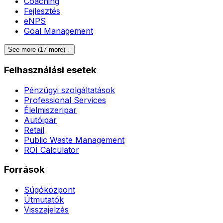
Coaching
Fejlesztés
eNPS
Goal Management
See more (17 more) ↓
Felhasználási esetek
Pénzügyi szolgáltatások
Professional Services
Élelmiszeripar
Autóipar
Retail
Public Waste Management
ROI Calculator
Források
Súgóközpont
Útmutatók
Visszajelzés