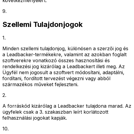
következményeiért.
9
.
Szellemi Tulajdonjogok
1
.
Minden szellemi tulajdonjog, különösen a szerzői jog és
a Leadbacker-termékekre, valamint az azokban foglalt
szoftverekre vonatkozó összes hasznosítási és
rendelkezési jog kizárólag a Leadbackert illeti meg. Az
Ügyfél nem jogosult a szoftvert módosítani, adaptálni,
fordítani, fordított tervezést végezni vagy abból
származékos műveket fejleszteni.
2
.
A forráskód kizárólag a Leadbacker tulajdona marad. Az
ügyfelek csak a 3. szakaszban leírt korlátozott
felhasználási jogokat kapják.
10
.