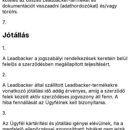
dokumentációt visszaadni (adathordozókat) és/vagy
törölni.
7
.
Jótállás
1
.
A Leadbacker a jogszabályi rendelkezések keretein belül
felelős a szerződésben megállapított teljesítésért.
2
.
A Leadbacker által szállított Leadbacker-termékekre
vonatkozó jótállási idő addig érvényes, amíg a szerződő
felek között aktív szerződéses jogviszony áll fenn. A
hiba fennállását az Ügyfélnek kell bizonyítania.
3
.
Az Ügyfél kártérítési és jótállási igényei elévülnek, ha a
megfelelő ellenőrzéssel azonosítható hibákat nem jelzik