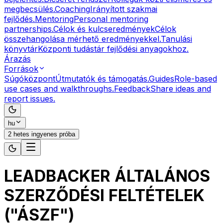
megbecsülés.
Coaching
Irányított szakmai
fejlődés.
Mentoring
Personal mentoring
partnerships.
Célok és kulcseredmények
Célok
összehangolása mérhető eredményekkel.
Tanulási
könyvtár
Központi tudástár fejlődési anyagokhoz.
Árazás
Források
Súgóközpont
Útmutatók és támogatás.
Guides
Role-based
use cases and walkthroughs.
Feedback
Share ideas and
report issues.
hu
2 hetes ingyenes próba
LEADBACKER ÁLTALÁNOS
SZERZŐDÉSI FELTÉTELEK
("ÁSZF")