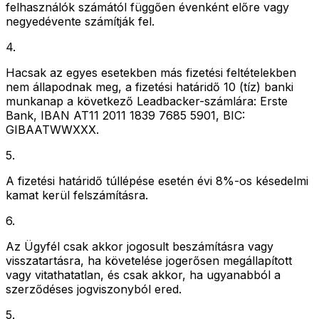
felhasználók számától függően évenként előre vagy
negyedévente számítják fel.
4
.
Hacsak az egyes esetekben más fizetési feltételekben
nem állapodnak meg, a fizetési határidő 10 (tíz) banki
munkanap a következő Leadbacker-számlára: Erste
Bank, IBAN AT11 2011 1839 7685 5901, BIC:
GIBAATWWXXX.
5
.
A fizetési határidő túllépése esetén évi 8%-os késedelmi
kamat kerül felszámításra.
6
.
Az Ügyfél csak akkor jogosult beszámításra vagy
visszatartásra, ha követelése jogerősen megállapított
vagy vitathatatlan, és csak akkor, ha ugyanabból a
szerződéses jogviszonyból ered.
5
.