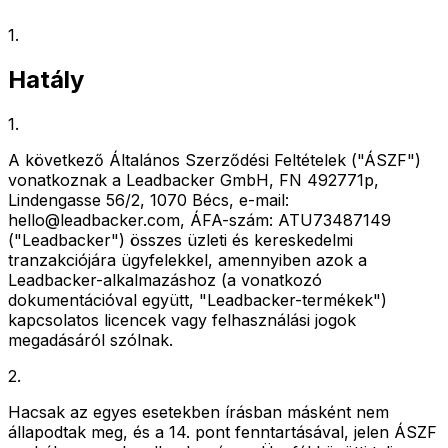
1
.
Hatály
1
.
A következő Általános Szerződési Feltételek ("ÁSZF")
vonatkoznak a Leadbacker GmbH, FN 492771p,
Lindengasse 56/2, 1070 Bécs, e-mail:
hello@leadbacker.com, ÁFA-szám: ATU73487149
("Leadbacker") összes üzleti és kereskedelmi
tranzakciójára ügyfelekkel, amennyiben azok a
Leadbacker-alkalmazáshoz (a vonatkozó
dokumentációval együtt, "Leadbacker-termékek")
kapcsolatos licencek vagy felhasználási jogok
megadásáról szólnak.
2
.
Hacsak az egyes esetekben írásban másként nem
állapodtak meg, és a 14. pont fenntartásával, jelen ÁSZF