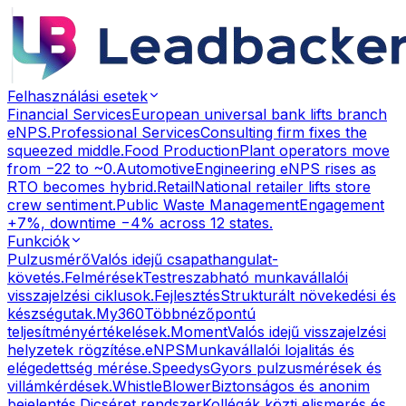
Felhasználási esetek
Financial Services
European universal bank lifts branch
eNPS.
Professional Services
Consulting firm fixes the
squeezed middle.
Food Production
Plant operators move
from −22 to ~0.
Automotive
Engineering eNPS rises as
RTO becomes hybrid.
Retail
National retailer lifts store
crew sentiment.
Public Waste Management
Engagement
+7%, downtime −4% across 12 states.
Funkciók
Pulzusmérő
Valós idejű csapathangulat-
követés.
Felmérések
Testreszabható munkavállalói
visszajelzési ciklusok.
Fejlesztés
Strukturált növekedési és
készségutak.
My360
Többnézőpontú
teljesítményértékelések.
Moment
Valós idejű visszajelzési
helyzetek rögzítése.
eNPS
Munkavállalói lojalitás és
elégedettség mérése.
Speedys
Gyors pulzusmérések és
villámkérdések.
WhistleBlower
Biztonságos és anonim
bejelentés.
Dicséret rendszer
Kollégák közti elismerés és