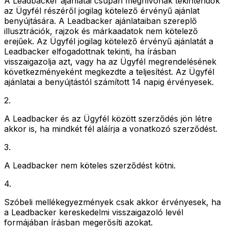
A Leadbacker ajánlatai csupán meghívónak tekintendők
az Ügyfél részéről jogilag kötelező érvényű ajánlat
benyújtására. A Leadbacker ajánlataiban szereplő
illusztrációk, rajzok és márkaadatok nem kötelező
erejűek. Az Ügyfél jogilag kötelező érvényű ajánlatát a
Leadbacker elfogadottnak tekinti, ha írásban
visszaigazolja azt, vagy ha az Ügyfél megrendelésének
következményeként megkezdte a teljesítést. Az Ügyfél
ajánlatai a benyújtástól számított 14 napig érvényesek.
2
.
A Leadbacker és az Ügyfél között szerződés jön létre
akkor is, ha mindkét fél aláírja a vonatkozó szerződést.
3
.
A Leadbacker nem köteles szerződést kötni.
4
.
Szóbeli mellékegyezmények csak akkor érvényesek, ha
a Leadbacker kereskedelmi visszaigazoló levél
formájában írásban megerősíti azokat.