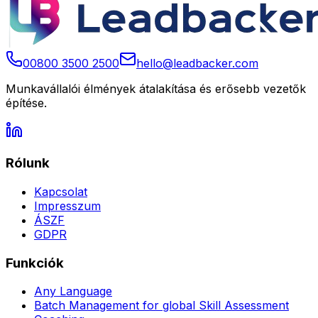
00800 3500 2500
hello@leadbacker.com
Munkavállalói élmények átalakítása és erősebb vezetők
építése.
Rólunk
Kapcsolat
Impresszum
ÁSZF
GDPR
Funkciók
Any Language
Batch Management for global Skill Assessment