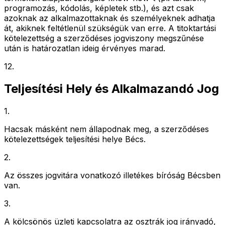
programozás, kódolás, képletek stb.), és azt csak
azoknak az alkalmazottaknak és személyeknek adhatja
át, akiknek feltétlenül szükségük van erre. A titoktartási
kötelezettség a szerződéses jogviszony megszűnése
után is határozatlan ideig érvényes marad.
12
.
Teljesítési Hely és Alkalmazandó Jog
1
.
Hacsak másként nem állapodnak meg, a szerződéses
kötelezettségek teljesítési helye Bécs.
2
.
Az összes jogvitára vonatkozó illetékes bíróság Bécsben
van.
3
.
A kölcsönös üzleti kapcsolatra az osztrák jog irányadó,