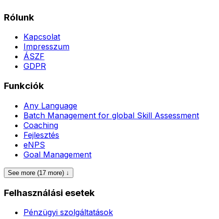
Rólunk
Kapcsolat
Impresszum
ÁSZF
GDPR
Funkciók
Any Language
Batch Management for global Skill Assessment
Coaching
Fejlesztés
eNPS
Goal Management
See more (17 more) ↓
Felhasználási esetek
Pénzügyi szolgáltatások