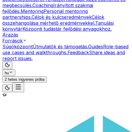
megbecsülés.
Coaching
Irányított szakmai
fejlődés.
Mentoring
Personal mentoring
partnerships.
Célok és kulcseredmények
Célok
összehangolása mérhető eredményekkel.
Tanulási
könyvtár
Központi tudástár fejlődési anyagokhoz.
Árazás
Források
Súgóközpont
Útmutatók és támogatás.
Guides
Role-based
use cases and walkthroughs.
Feedback
Share ideas and
report issues.
hu
2 hetes ingyenes próba