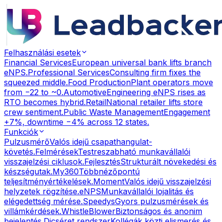
Felhasználási esetek
Financial Services
European universal bank lifts branch
eNPS.
Professional Services
Consulting firm fixes the
squeezed middle.
Food Production
Plant operators move
from −22 to ~0.
Automotive
Engineering eNPS rises as
RTO becomes hybrid.
Retail
National retailer lifts store
crew sentiment.
Public Waste Management
Engagement
+7%, downtime −4% across 12 states.
Funkciók
Pulzusmérő
Valós idejű csapathangulat-
követés.
Felmérések
Testreszabható munkavállalói
visszajelzési ciklusok.
Fejlesztés
Strukturált növekedési és
készségutak.
My360
Többnézőpontú
teljesítményértékelések.
Moment
Valós idejű visszajelzési
helyzetek rögzítése.
eNPS
Munkavállalói lojalitás és
elégedettség mérése.
Speedys
Gyors pulzusmérések és
villámkérdések.
WhistleBlower
Biztonságos és anonim
bejelentés.
Dicséret rendszer
Kollégák közti elismerés és