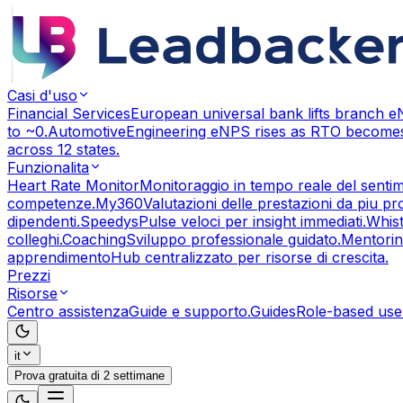
Casi d'uso
Financial Services
European universal bank lifts branch 
to ~0.
Automotive
Engineering eNPS rises as RTO becomes
across 12 states.
Funzionalita
Heart Rate Monitor
Monitoraggio in tempo reale del sentim
competenze.
My360
Valutazioni delle prestazioni da piu pr
dipendenti.
Speedys
Pulse veloci per insight immediati.
Whis
colleghi.
Coaching
Sviluppo professionale guidato.
Mentori
apprendimento
Hub centralizzato per risorse di crescita.
Prezzi
Risorse
Centro assistenza
Guide e supporto.
Guides
Role-based use
it
Prova gratuita di 2 settimane