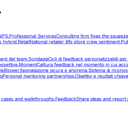
eNPS.
Professional Services
Consulting firm fixes the squeeze
 hybrid.
Retail
National retailer lifts store crew sentiment.
Pu
ent del team.
Sondaggi
Cicli di feedback personalizzabili per 
ospettive.
Moment
Cattura feedback nel momento in cui acc
tleBlower
Segnalazione sicura e anonima.
Sistema di ricono
ng
Personal mentoring partnerships.
Obiettivi e risultati chiave
 cases and walkthroughs.
Feedback
Share ideas and report 