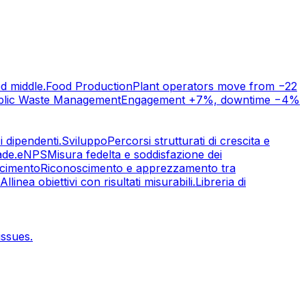
d middle.
Food Production
Plant operators move from −22
blic Waste Management
Engagement +7%, downtime −4%
i dipendenti.
Sviluppo
Percorsi strutturati di crescita e
ade.
eNPS
Misura fedelta e soddisfazione dei
scimento
Riconoscimento e apprezzamento tra
Allinea obiettivi con risultati misurabili.
Libreria di
issues.