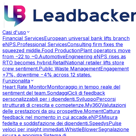
Casi d'uso
Financial Services
European universal bank lifts branch
eNPS.
Professional Services
Consulting firm fixes the
squeezed middle.
Food Production
Plant operators move
from −22 to ~0.
Automotive
Engineering eNPS rises as
RTO becomes hybrid.
Retail
National retailer lifts store
crew sentiment.
Public Waste Management
Engagement
+7%, downtime −4% across 12 states.
Funzionalita
Heart Rate Monitor
Monitoraggio in tempo reale del
sentiment del team.
Sondaggi
Cicli di feedback
personalizzabili per i dipendenti.
Sviluppo
Percorsi
strutturati di crescita e competenze.
My360
Valutazioni
delle prestazioni da piu prospettive.
Moment
Cattura
feedback nel momento in cui accade.
eNPS
Misura
fedelta e soddisfazione dei dipendenti.
Speedys
Pulse
veloci per insight immediati.
WhistleBlower
Segnalazione
sicura e anonima.
Sistema di