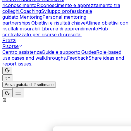
riconoscimento
Riconoscimento e apprezzamento tra
colleghi.
Coaching
Sviluppo professionale
guidato.
Mentoring
Personal mentoring
partnerships.
Obiettivi e risultati chiave
Allinea obiettivi con
risultati misurabili.
Libreria di apprendimento
Hub
centralizzato per risorse di crescita.
Prezzi
Risorse
Centro assistenza
Guide e supporto.
Guides
Role-based
use cases and walkthroughs.
Feedback
Share ideas and
report issues.
it
Prova gratuita di 2 settimane