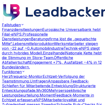
Fallstudien
Finanzdienstleistungen
Europäische Universalbank hebt
Filial-eNPS.
Professionelle
Dienstleistungen
Beratungsfirma löst die „gequetschte
Mitte“.
Lebensmittelproduktion
Werksmitarbeiter steigen
von −22 auf ~0.
Automobilindustrie
Technik-eNPS steigt
durch hybrides Modell.
Einzelhandel
Nationale Kette hebt
die Stimmung im Store-Team.
Öffentliche
Abfallwirtschaft
Engagement +7%, Ausfallzeit −4% in 12
Bundesländern.
Funktionen
Herzfrequenz-Monitor
Echtzeit-Verfolgung der
Teamstimmung.
Umfragen
Anpassbare Feedback-
Schleifen für Mitarbeitende.
Entwicklung
Strukturierte
Entwicklungspfade.
My360
Mehrperspektivische
Leistungsbeurteilung.
Moment
Feedback-Momente in
Echtzeit erfassen.
eNPS
Mitarbeiterloyalität und
Zufriedenheit messen.
Speedys
Schnelle Puls-Checks für