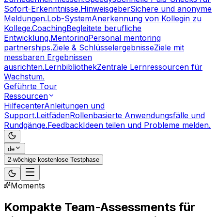
Sofort-Erkenntnisse.
Hinweisgeber
Sichere und anonyme
Meldungen.
Lob-System
Anerkennung von Kollegin zu
Kollege.
Coaching
Begleitete berufliche
Entwicklung.
Mentoring
Personal mentoring
partnerships.
Ziele & Schlüsselergebnisse
Ziele mit
messbaren Ergebnissen
ausrichten.
Lernbibliothek
Zentrale Lernressourcen für
Wachstum.
Geführte Tour
Ressourcen
Hilfecenter
Anleitungen und
Support.
Leitfäden
Rollenbasierte Anwendungsfälle und
Rundgänge.
Feedback
Ideen teilen und Probleme melden.
de
2-wöchige kostenlose Testphase
Moments
Kompakte Team-Assessments für