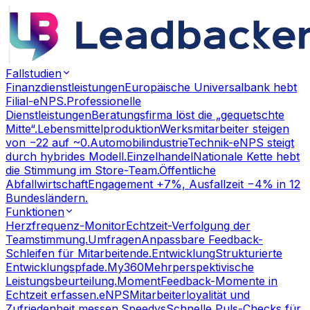
Fallstudien
Finanzdienstleistungen
Europäische Universalbank hebt
Filial-eNPS.
Professionelle
Dienstleistungen
Beratungsfirma löst die „gequetschte
Mitte“.
Lebensmittelproduktion
Werksmitarbeiter steigen
von −22 auf ~0.
Automobilindustrie
Technik-eNPS steigt
durch hybrides Modell.
Einzelhandel
Nationale Kette hebt
die Stimmung im Store-Team.
Öffentliche
Abfallwirtschaft
Engagement +7%, Ausfallzeit −4% in 12
Bundesländern.
Funktionen
Herzfrequenz-Monitor
Echtzeit-Verfolgung der
Teamstimmung.
Umfragen
Anpassbare Feedback-
Schleifen für Mitarbeitende.
Entwicklung
Strukturierte
Entwicklungspfade.
My360
Mehrperspektivische
Leistungsbeurteilung.
Moment
Feedback-Momente in
Echtzeit erfassen.
eNPS
Mitarbeiterloyalität und
Zufriedenheit messen.
Speedys
Schnelle Puls-Checks für