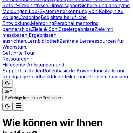
Sofort-Erkenntnisse.
Hinweisgeber
Sichere und anonyme
Meldungen.
Lob-System
Anerkennung von Kollegin zu
Kollege.
Coaching
Begleitete berufliche
Entwicklung.
Mentoring
Personal mentoring
partnerships.
Ziele & Schlüsselergebnisse
Ziele mit
messbaren Ergebnissen
ausrichten.
Lernbibliothek
Zentrale Lernressourcen für
Wachstum.
Geführte Tour
Ressourcen
Hilfecenter
Anleitungen und
Support.
Leitfäden
Rollenbasierte Anwendungsfälle und
Rundgänge.
Feedback
Ideen teilen und Probleme melden.
de
2-wöchige kostenlose Testphase
Wie können wir Ihnen