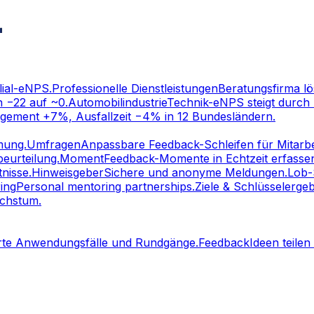
lial-eNPS.
Professionelle Dienstleistungen
Beratungsfirma lö
n −22 auf ~0.
Automobilindustrie
Technik-eNPS steigt durch 
gement +7%, Ausfallzeit −4% in 12 Bundesländern.
mung.
Umfragen
Anpassbare Feedback-Schleifen für Mitarbe
eurteilung.
Moment
Feedback-Momente in Echtzeit erfasse
nisse.
Hinweisgeber
Sichere und anonyme Meldungen.
Lob-
ing
Personal mentoring partnerships.
Ziele & Schlüsselerge
achstum.
erte Anwendungsfälle und Rundgänge.
Feedback
Ideen teile