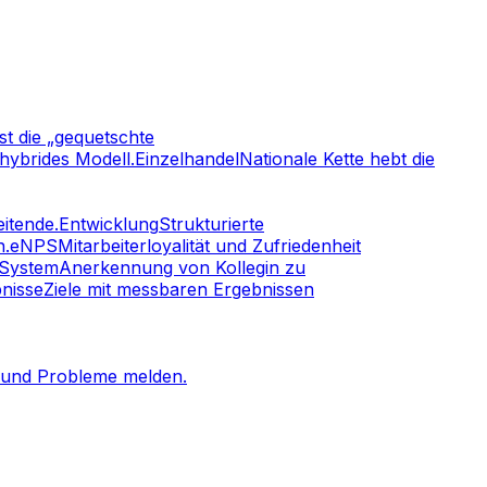
st die „gequetschte
hybrides Modell.
Einzelhandel
Nationale Kette hebt die
itende.
Entwicklung
Strukturierte
n.
eNPS
Mitarbeiterloyalität und Zufriedenheit
System
Anerkennung von Kollegin zu
bnisse
Ziele mit messbaren Ergebnissen
n und Probleme melden.