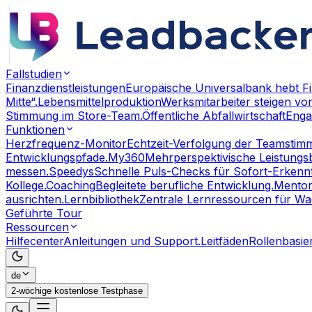
Fallstudien
Finanzdienstleistungen
Europäische Universalbank hebt Fi
Mitte“.
Lebensmittelproduktion
Werksmitarbeiter steigen vo
Stimmung im Store-Team.
Öffentliche Abfallwirtschaft
Enga
Funktionen
Herzfrequenz-Monitor
Echtzeit-Verfolgung der Teamstim
Entwicklungspfade.
My360
Mehrperspektivische Leistungsb
messen.
Speedys
Schnelle Puls-Checks für Sofort-Erkennt
Kollege.
Coaching
Begleitete berufliche Entwicklung.
Mentor
ausrichten.
Lernbibliothek
Zentrale Lernressourcen für W
Geführte Tour
Ressourcen
Hilfecenter
Anleitungen und Support.
Leitfäden
Rollenbasi
de
2-wöchige kostenlose Testphase